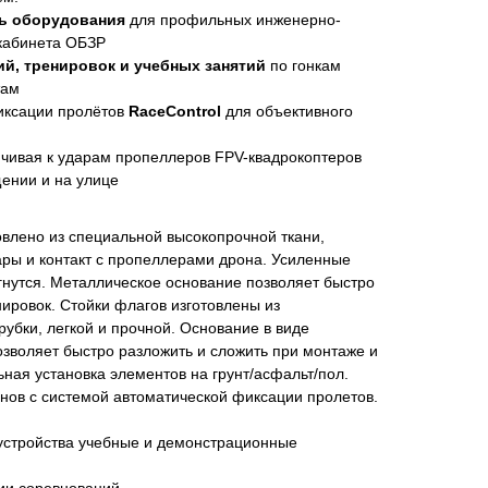
нь оборудования
для профильных инженерно-
 кабинета ОБЗР
й, тренировок и учебных занятий
по гонкам
там
иксации пролётов
RaceControl
для объективного
йчивая к ударам пропеллеров FPV-квадрокоптеров
ении и на улице
овлено из специальной высокопрочной ткани,
ры и контакт с пропеллерами дрона. Усиленные
 гнутся. Металлическое основание позволяет быстро
нировок. Стойки флагов изготовлены из
убки, легкой и прочной. Основание в виде
зволяет быстро разложить и сложить при монтаже и
ная установка элементов на грунт/асфальт/пол.
онов с системой автоматической фиксации пролетов.
устройства учебные и демонстрационные