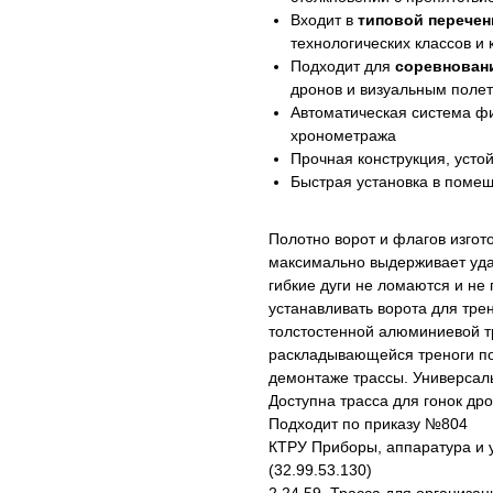
Входит в
типовой перече
технологических классов и
Подходит для
соревновани
дронов и визуальным поле
Автоматическая система ф
хронометража
Прочная конструкция, усто
Быстрая установка в помещ
Полотно ворот и флагов изгот
максимально выдерживает уда
гибкие дуги не ломаются и не
устанавливать ворота для тре
толстостенной алюминиевой тр
раскладывающейся треноги по
демонтаже трассы. Универсаль
Доступна трасса для гонок др
Подходит по приказу №804
КТРУ Приборы, аппаратура и 
(32.99.53.130)