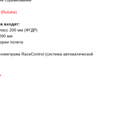
ции соревнований
 (Rutube)
в входят:
класс 200 мм (ФГДР)
200 мм
тории полета
нометража RaceControl (система автоматической
ы