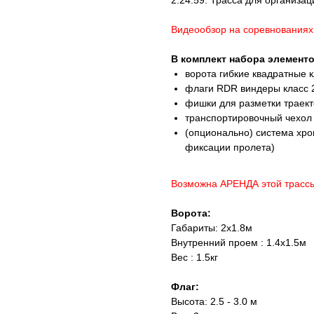
2.24.59. Трасса для организа
Видеообзор на соревнованиях
В комплект набора элементо
ворота гибкие квадратные 
флаги RDR виндеры класс 
фишки для разметки траек
транспортировочный чехол
(опционально) система хро
фиксации пролета)
Возможна АРЕНДА этой трасс
Ворота:
Габариты: 2х1.8м
Внутренний проем : 1.4х1.5м
Вес : 1.5кг
Флаг:
Высота: 2.5 - 3.0 м