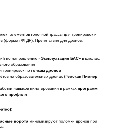
лект элементов гоночной трассы для тренировок и
в (формат ФГДР). Препятствия для дронов.
тий по направлению
«Эксплуатация БАС»
в школах,
ьного образования
и тренировок по
гонкам дронов
ётов на образовательных дронах (
Геоскан Пионер
,
аботки навыков пилотирования в рамках
программ
кого профиля
атко):
асные ворота
минимизируют поломки дронов при
ем.