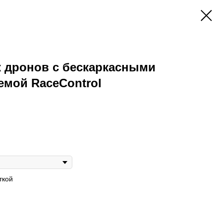
к дронов с бескаркасными
емой RaceControl
ткой